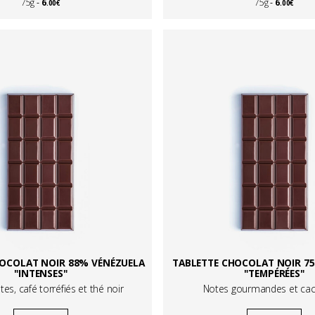
6
6
75g
75g
.00€
.00€
HOCOLAT NOIR 88% VÉNÉZUELA
TABLETTE CHOCOLAT NOIR 7
"INTENSES"
"TEMPÉRÉES"
es, café torréfiés et thé noir
Notes gourmandes et ca