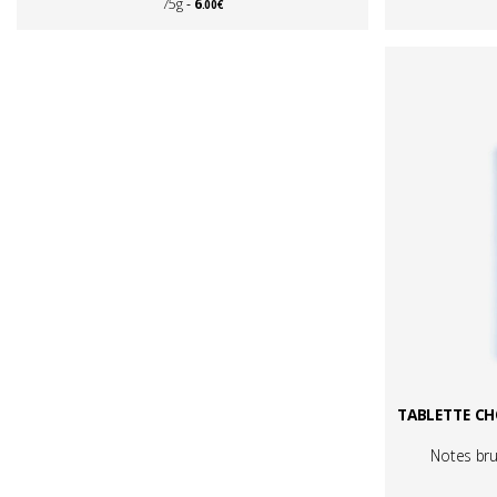
6
75g
.00€
TABLETTE C
Notes brut