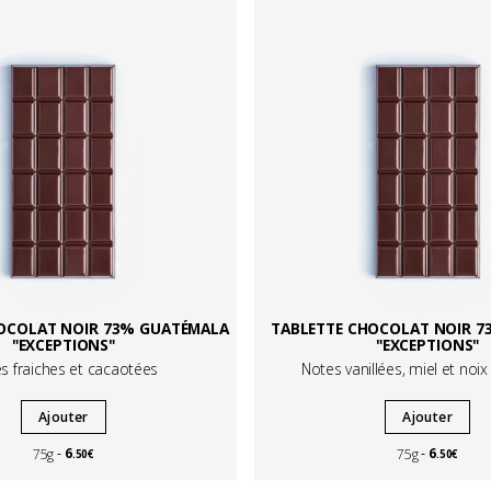
OCOLAT NOIR 73% GUATÉMALA
TABLETTE CHOCOLAT NOIR 7
"EXCEPTIONS"
"EXCEPTIONS"
s fraiches et cacaotées
Notes vanillées, miel et noi
Ajouter
Ajouter
6
6
75g
75g
.50€
.50€