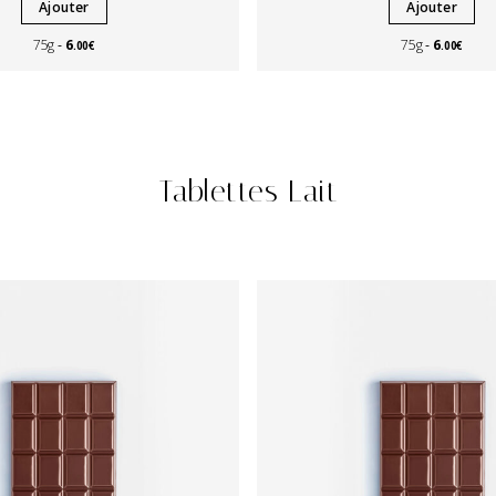
Ajouter
Ajouter
6
6
75g
75g
.00€
.00€
Tablettes Lait