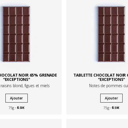
HOCOLAT NOIR 65% GRENADE
TABLETTE CHOCOLAT NOIR
"EXCEPTIONS"
"EXCEPTIONS"
raisins blond, figues et miels
Notes de pommes cui
Ajouter
Ajouter
6
6
75g
75g
.50€
.50€