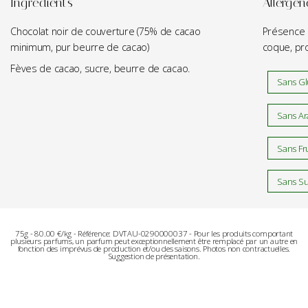
Ingrédients
Allergèn
Chocolat noir de couverture (75% de cacao
Présence p
minimum, pur beurre de cacao)
coque, pro
Fèves de cacao, sucre, beurre de cacao.
Sans Gl
Sans Ar
Sans Fr
Sans Sul
75g - 80.00 €/kg - Référence: DVTAU-0290000037 - Pour les produits comportant
plusieurs parfums, un parfum peut exceptionnellement être remplacé par un autre en
fonction des imprévus de production et/ou des saisons. Photos non contractuelles.
Suggestion de présentation.