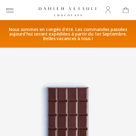
Nous sommes en congés d'été. Les commandes passées
aujourd'hui seront expédiées à partir du 1er Septembre.
Belles vacances à tous !