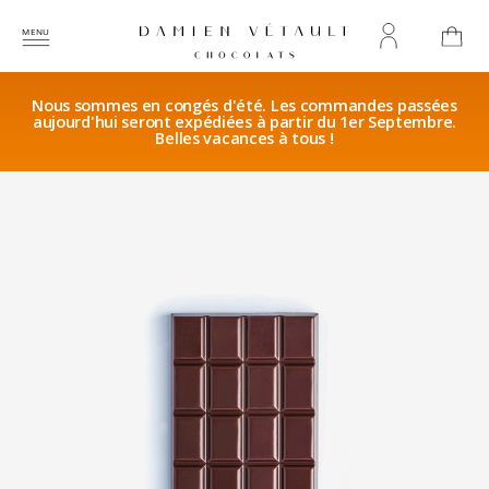
Nous sommes en congés d'été. Les commandes passées
aujourd'hui seront expédiées à partir du 1er Septembre.
Belles vacances à tous !