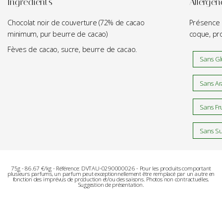
Ingrédients
Allergèn
Chocolat noir de couverture (72% de cacao
Présence p
minimum, pur beurre de cacao)
coque, pro
Fèves de cacao, sucre, beurre de cacao.
Sans Gl
Sans Ar
Sans Fr
Sans Sul
75g - 86.67 €/kg - Référence: DVTAU-0290000026 - Pour les produits comportant
plusieurs parfums, un parfum peut exceptionnellement être remplacé par un autre en
fonction des imprévus de production et/ou des saisons. Photos non contractuelles.
Suggestion de présentation.