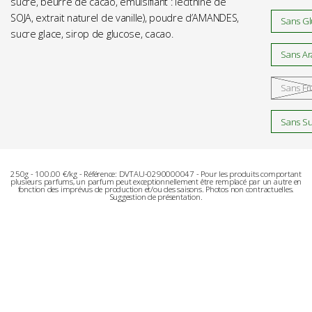
sucre, beurre de cacao, émulsifiant : lécithine de
SOJA, extrait naturel de vanille), poudre d’AMANDES,
Sans Gl
sucre glace, sirop de glucose, cacao.
Sans Ar
Sans Fr
Sans Sul
250g - 100.00 €/kg - Référence: DVTAU-0290000047 - Pour les produits comportant
plusieurs parfums, un parfum peut exceptionnellement être remplacé par un autre en
fonction des imprévus de production et/ou des saisons. Photos non contractuelles.
Suggestion de présentation.