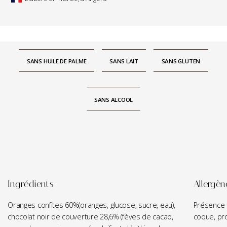
SANS HUILE DE PALME
SANS LAIT
SANS GLUTEN
SANS ALCOOL
Ingrédients
Allergèn
Oranges confites 60%(oranges, glucose, sucre, eau),
Présence p
chocolat noir de couverture 28,6% (fèves de cacao,
coque, pro