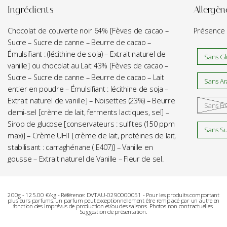
Ingrédients
Allergèn
Chocolat de couverte noir 64% [Fèves de cacao –
Présence p
Sucre – Sucre de canne – Beurre de cacao –
Émulsifiant : (lécithine de soja) – Extrait naturel de
Sans Gl
vanille] ou chocolat au Lait 43% [Fèves de cacao –
Sucre – Sucre de canne – Beurre de cacao – Lait
Sans Ar
entier en poudre – Émulsifiant : lécithine de soja –
Extrait naturel de vanille] – Noisettes (23%) – Beurre
Sans Fr
demi-sel [crème de lait, ferments lactiques, sel] –
Sirop de glucose [conservateurs : sulfites (150 ppm
Sans Sul
max)] – Crème UHT [crème de lait, protéines de lait,
stabilisant : carraghénane ( E407)] – Vanille en
gousse – Extrait naturel de Vanille – Fleur de sel.
200g - 125.00 €/kg - Référence: DVTAU-0290000051 - Pour les produits comportant
plusieurs parfums, un parfum peut exceptionnellement être remplacé par un autre en
fonction des imprévus de production et/ou des saisons. Photos non contractuelles.
Suggestion de présentation.